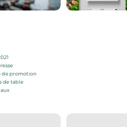
2021
resse
o de promotion
s de table
CE
iaux