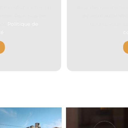
lité YouTube a besoin
Pour des raisons de 
arger. Pour plus de
de votre autorisat
 nos
Politique de
détails, veuill
té
.
c