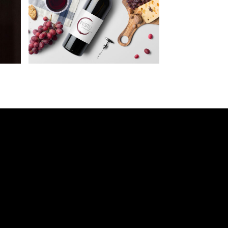
s
In Situ