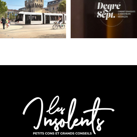
Transports en
commun du
Degré 7 Avocat
Grand Avignon