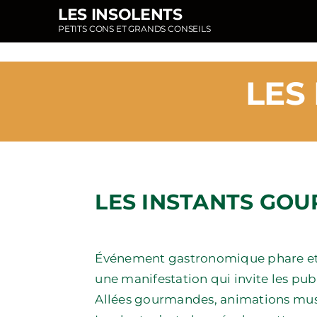
Passer
LES INSOLENTS
au
PETITS CONS ET GRANDS CONSEILS
contenu
LES
LES INSTANTS GO
Événement gastronomique phare et po
une manifestation qui invite les pub
Allées gourmandes, animations musi