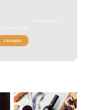
confidentialité YouTube a besoin
ion pour charger. Pour plus de
ez consulter nos
Politique de
onfidentialité
.
J'accepte