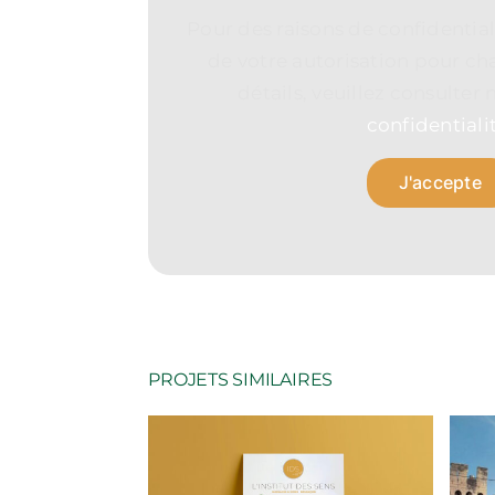
POUR LES CURIEUX
Pour des raisons de confidentia
LES PETITS CONS FONT SALON
de votre autorisation pour ch
UN DATE AVEC NOUS ?
détails, veuillez consulter
confidentiali
J'accepte
PROJETS SIMILAIRES