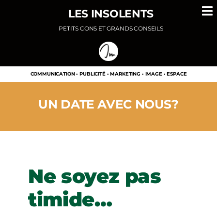
Passer
LES INSOLENTS
au
PETITS CONS ET GRANDS CONSEILS
contenu
COMMUNICATION • PUBLICITÉ • MARKETING • IMAGE • ESPACE
UN DATE AVEC NOUS?
Ne soyez pas
timide…