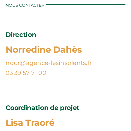
NOUS CONTACTER
Direction
Norredine Dahès
nour@agence-lesinsolents.fr
03 39 57 71 00
L'AGENCE DE COM' PAS CONNE
Coordination de projet
NOTRE TAF
LES GRANDES GUEULES DES PETITS CONS
Lisa Traoré
POUR LES CURIEUX