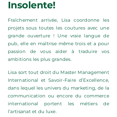
Insolente!
Fraîchement arrivée, Lisa coordonne les
projets sous toutes les coutures avec une
grande ouverture ! Une vraie langue de
pub, elle en maîtrise même trois et a pour
passion de vous aider à traduire vos
L'AGENCE DE COM' PAS CONNE
ambitions les plus grandes.
NOTRE TAF
Lisa sort tout droit du Master Management
LES GRANDES GUEULES DES PETITS CONS
POUR LES CURIEUX
International et Savoir-Faire d’Excellence,
LES PETITS CONS FONT SALON
dans lequel les univers du marketing, de la
UN DATE AVEC NOUS ?
communication ou encore du commerce
international portent les métiers de
l’artisanat et du luxe.